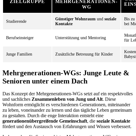
ZIELGRUPPE
MEHRGENERATIONEN-
EIN
WG
Günstiger Wohnraum
und
soziale
Bis zu
Studierende
Kontakte
bei Mi
Monatl
Berufseinsteiger
Unterstützung und Mentoring
für Le
Kosten
Junge Familien
Zusätzliche Betreuung für Kinder
Babysi
Mehrgenerationen-WGs: Junge Leute &
Senioren unter einem Dach
Das Konzept der Mehrgenerationen-WGs setzt auf ein respektvolles
und sachliches
Zusammenleben von Jung und Alt
. Diese
Wohnform ermöglicht es verschiedenen Generationen, miteinander
zu leben, voneinander zu lernen und das tägliche Leben gemeinsam
zu gestalten. Durch die enge Interaktion entsteht eine
generationenübergreifende Gemeinschaft
, die
soziale Kontakte
fördert und den Austausch von Erfahrungen und Wissen verbessert.