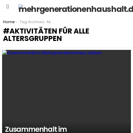
Menu
You are here:
Home
Tag Archives: Aktivitäten für alle Altersgruppen
AKTIVITÄTEN FÜR ALLE
ALTERSGRUPPEN
LATEST
STORIES
Zusammenhalt im