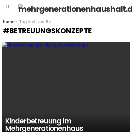
Menu
You are here:
Home
Tag Archives: Betreuungskonzepte
BETREUUNGSKONZEPTE
LATEST
STORIES
Kinderbetreuung im
Mehrgenerationenhaus