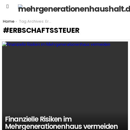
Menu
You are here:
Home
Tag Archives: Erbschaftssteuer
ERBSCHAFTSSTEUER
LATEST
STORIES
Finanzielle Risiken im
Mehrgenerationenhaus vermeiden