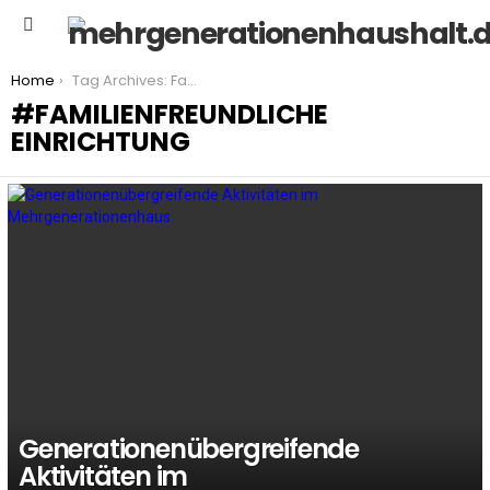
Menu
You are here:
Home
Tag Archives: Familienfreundliche Einrichtung
FAMILIENFREUNDLICHE
EINRICHTUNG
LATEST
STORIES
Generationenübergreifende
Aktivitäten im