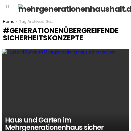
Menu
You are here:
Home
Tag Archives: Generationenübergreifende Sicherheitskonzepte
GENERATIONENÜBERGREIFENDE
SICHERHEITSKONZEPTE
LATEST
STORIES
Haus und Garten im
Mehrgenerationenhaus sicher