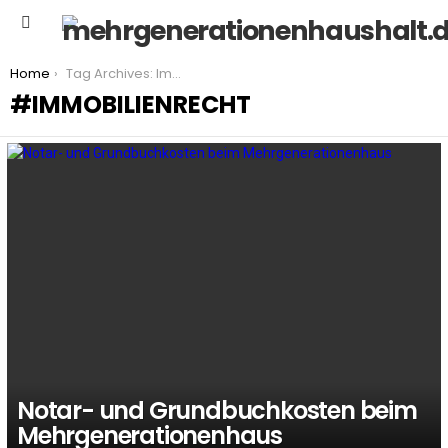
Menu
You are here:
Home
Tag Archives: Immobilienrecht
IMMOBILIENRECHT
LATEST
STORIES
Notar- und Grundbuchkosten beim
Mehrgenerationenhaus