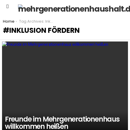
Menu
You are here:
Home
Tag Archives: Inklusion fördern
INKLUSION FÖRDERN
LATEST
STORIES
Freunde im Mehrgenerationenhaus
willkommen heißen