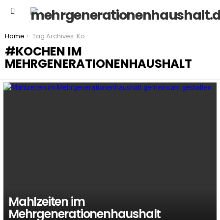
Menu
You are here:
Home
Tag Archives: Kochen im Mehrgenerationenhaushalt
KOCHEN IM
MEHRGENERATIONENHAUSHALT
LATEST
STORIES
Mahlzeiten im
Mehrgenerationenhaushalt