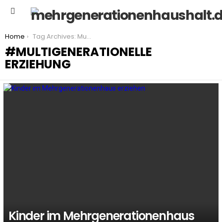
Menu
You are here:
Home
Tag Archives: Multigenerationelle Erziehung
MULTIGENERATIONELLE
ERZIEHUNG
LATEST
STORIES
Kinder im Mehrgenerationenhaus