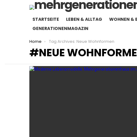
STARTSEITE
LEBEN & ALLTAG
WOHNEN & 
GENERATIONENMAGAZIN
You are here:
Home
Tag Archives: Neue Wohnformen
NEUE WOHNFORM
LATEST
STORIES