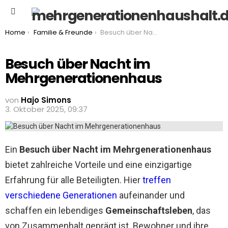
Menu
You are here:
Home
Familie & Freunde
Besuch über Nacht im Mehrgenerationenhaus
Besuch über Nacht im
Mehrgenerationenhaus
von
Hajo Simons
3. Oktober 2025, 09:37
Ein
Besuch über Nacht im Mehrgenerationenhaus
bietet zahlreiche Vorteile und eine einzigartige
Erfahrung für alle Beteiligten. Hier
treffen
verschiedene Generationen
aufeinander und
schaffen ein lebendiges
Gemeinschaftsleben
, das
von Zusammenhalt geprägt ist. Bewohner und ihre