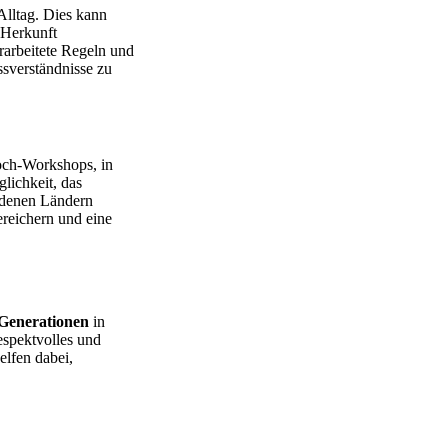
Alltag. Dies kann
 Herkunft
rarbeitete Regeln und
ssverständnisse zu
Koch-Workshops, in
lichkeit, das
iedenen Ländern
reichern und eine
Generationen
in
respektvolles und
elfen dabei,