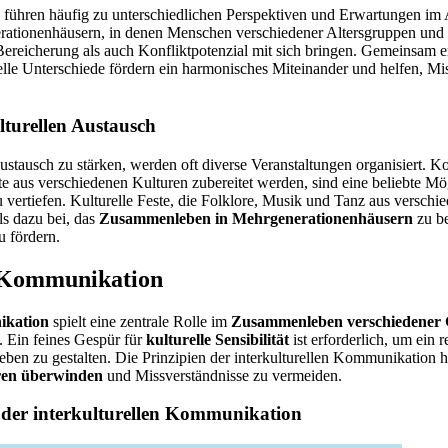
führen häufig zu unterschiedlichen Perspektiven und Erwartungen im 
rationenhäusern, in denen Menschen verschiedener Altersgruppen und
reicherung als auch Konfliktpotenzial mit sich bringen. Gemeinsam e
relle Unterschiede fördern ein harmonisches Miteinander und helfen, Mi
ulturellen Austausch
ustausch zu stärken, werden oft diverse Veranstaltungen organisiert. 
te aus verschiedenen Kulturen zubereitet werden, sind eine beliebte Mög
u vertiefen. Kulturelle Feste, die Folklore, Musik und Tanz aus versch
lls dazu bei, das
Zusammenleben in Mehrgenerationenhäusern
zu be
u fördern.
e Kommunikation
ikation
spielt eine zentrale Rolle im
Zusammenleben verschiedener 
 Ein feines Gespür für
kulturelle Sensibilität
ist erforderlich, um ein 
n zu gestalten. Die Prinzipien der interkulturellen Kommunikation h
ren überwinden
und Missverständnisse zu vermeiden.
 der interkulturellen Kommunikation