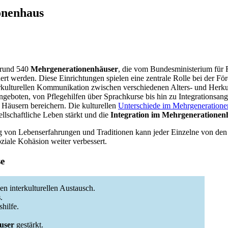
onenhaus
n rund 540
Mehrgenerationenhäuser
, die vom Bundesministerium für F
rt werden. Diese Einrichtungen spielen eine zentrale Rolle bei der Fö
erkulturellen Kommunikation zwischen verschiedenen Alters- und Herku
ngeboten, von Pflegehilfen über Sprachkurse bis hin zu Integrationsang
Häusern bereichern. Die kulturellen
Unterschiede im Mehrgeneration
sellschaftliche Leben stärkt und die
Integration im Mehrgenerationen
 von Lebenserfahrungen und Traditionen kann jeder Einzelne von den
oziale Kohäsion weiter verbessert.
se
en interkulturellen Austausch.
s
.
hilfe.
user
gestärkt.