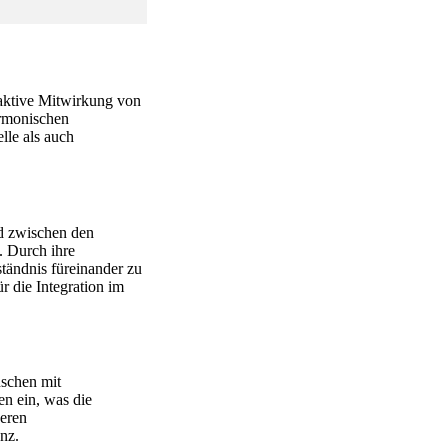
 aktive Mitwirkung von
armonischen
lle als auch
ed zwischen den
 Durch ihre
tändnis füreinander zu
r die Integration im
schen mit
en ein, was die
veren
nz.