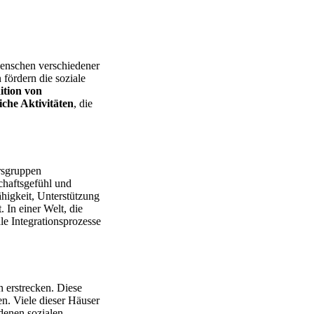
Menschen verschiedener
fördern die soziale
ition von
iche Aktivitäten
, die
ersgruppen
haftsgefühl und
ähigkeit, Unterstützung
 In einer Welt, die
le Integrationsprozesse
 erstrecken. Diese
en. Viele dieser Häuser
denen sozialen