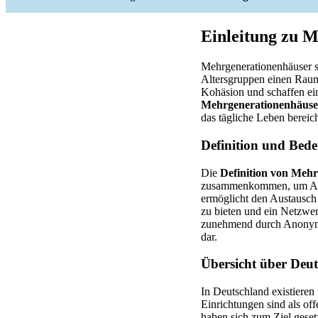
Einleitung zu 
Mehrgenerationenhäuser sp
Altersgruppen einen Raum 
Kohäsion und schaffen e
Mehrgenerationenhäus
das tägliche Leben bereic
Definition und Bed
Die
Definition von Meh
zusammenkommen, um Allta
ermöglicht den Austausch 
zu bieten und ein Netzwer
zunehmend durch Anonymitä
dar.
Übersicht über Deu
In Deutschland existieren
Einrichtungen sind als of
haben sich zum Ziel geset