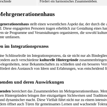
erschiede
Fördert ein harmonisches Zusammenleben.
 Mehrgenerationenhaus
rgenerationenhaus
stellt einen wesentlichen Aspekt dar, der durch die
rd. Diese engagierten Personen tragen erheblich zur Gestaltung eines h
m sie Programme und Veranstaltungen organisieren, die sowohl kulture
nte umfassen.
en im Integrationsprozess
e Schlüsselrolle im Integrationsprozess, da sie nicht nur als Bindegli
sondern auch verschiedene
kulturelle Hintergründe
zusammenbringen.
elegenheiten, neue Bekanntschaften zu schließen und ein besseres Vers
ve fördert den Austausch von Ideen und Erfahrungen, was entscheidend fü
.
ehmenden und deren Auswirkungen
hmenden
bereichert das Zusammenleben im Mehrgenerationenhaus. Men
llen Hintergründen bringen ihre einzigartigen Sichtweisen und Tradition
nd dynamischer macht. Diese Vielfalt führt nicht nur zu einem intensi
dern öffnet auch Türen für gemeinsames Lernen und wachsende Tolera