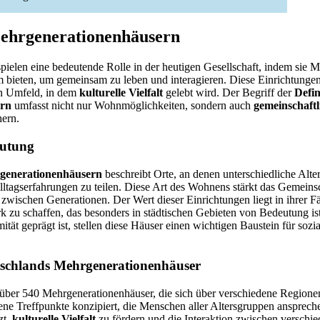
Mehrgenerationenhäusern
ielen eine bedeutende Rolle in der heutigen Gesellschaft, indem sie 
bieten, um gemeinsam zu leben und interagieren. Diese Einrichtungen 
in Umfeld, in dem
kulturelle Vielfalt
gelebt wird. Der Begriff der
Defin
ern
umfasst nicht nur Wohnmöglichkeiten, sondern auch
gemeinschaftl
hern.
eutung
rgenerationenhäusern
beschreibt Orte, an denen unterschiedliche Alt
gserfahrungen zu teilen. Diese Art des Wohnens stärkt das Gemeinsc
zwischen Generationen. Der Wert dieser Einrichtungen liegt in ihrer F
k zu schaffen, das besonders in städtischen Gebieten von Bedeutung ist.
t geprägt ist, stellen diese Häuser einen wichtigen Baustein für sozia
tschlands Mehrgenerationenhäuser
 über 540 Mehrgenerationenhäuser, die sich über verschiedene Regionen
fene Treffpunkte konzipiert, die Menschen aller Altersgruppen ansprech
zt,
kulturelle Vielfalt
zu fördern und die Interaktion zwischen verschie