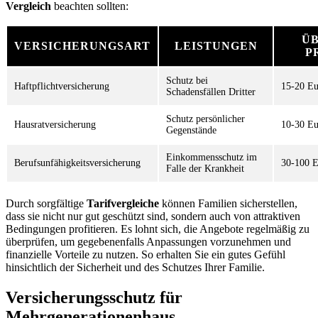
Vergleich
beachten sollten:
Ü
VERSICHERUNGSART
LEISTUNGEN
P
Schutz bei
Haftpflichtversicherung
15-20 Eu
Schadensfällen Dritter
Schutz persönlicher
Hausratversicherung
10-30 Eu
Gegenstände
Einkommensschutz im
Berufsunfähigkeitsversicherung
30-100 E
Falle der Krankheit
Durch sorgfältige
Tarifvergleiche
können Familien sicherstellen,
dass sie nicht nur gut geschützt sind, sondern auch von attraktiven
Bedingungen profitieren. Es lohnt sich, die Angebote regelmäßig zu
überprüfen, um gegebenenfalls Anpassungen vorzunehmen und
finanzielle Vorteile zu nutzen. So erhalten Sie ein gutes Gefühl
hinsichtlich der Sicherheit und des Schutzes Ihrer Familie.
Versicherungsschutz für
Mehrgenerationenhaus