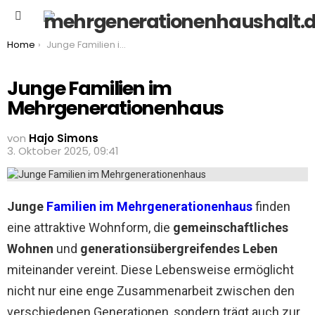
Menu
You are here:
Home
Junge Familien im Mehrgenerationenhaus
Junge Familien im
Mehrgenerationenhaus
von
Hajo Simons
3. Oktober 2025, 09:41
Junge
Familien im Mehrgenerationenhaus
finden
eine attraktive Wohnform, die
gemeinschaftliches
Wohnen
und
generationsübergreifendes Leben
miteinander vereint. Diese Lebensweise ermöglicht
nicht nur eine enge Zusammenarbeit zwischen den
verschiedenen Generationen, sondern trägt auch zur