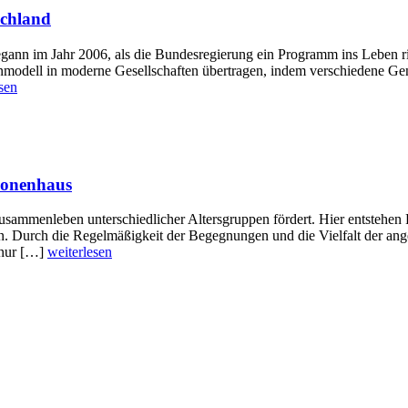
schland
ann im Jahr 2006, als die Bundesregierung ein Programm ins Leben rie
enmodell in moderne Gesellschaften übertragen, indem verschiedene Gene
sen
ionenhaus
sammenleben unterschiedlicher Altersgruppen fördert. Hier entstehen Fr
. Durch die Regelmäßigkeit der Begegnungen und die Vielfalt der ange
 nur […]
weiterlesen