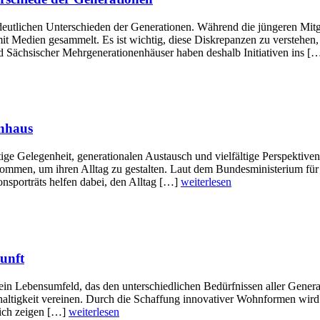
eutlichen Unterschieden der Generationen. Während die jüngeren Mit
mit Medien gesammelt. Es ist wichtig, diese Diskrepanzen zu verstehe
Sächsischer Mehrgenerationenhäuser haben deshalb Initiativen ins [
enhaus
ge Gelegenheit, generationalen Austausch und vielfältige Perspektiven
mmen, um ihren Alltag zu gestalten. Laut dem Bundesministerium für F
onsporträts helfen dabei, den Alltag […]
weiterlesen
unft
ein Lebensumfeld, das den unterschiedlichen Bedürfnissen aller Gener
altigkeit vereinen. Durch die Schaffung innovativer Wohnformen wird 
lich zeigen […]
weiterlesen