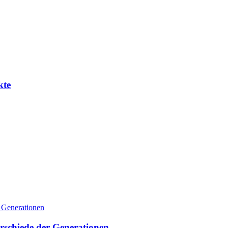
kte
schiede der Generationen