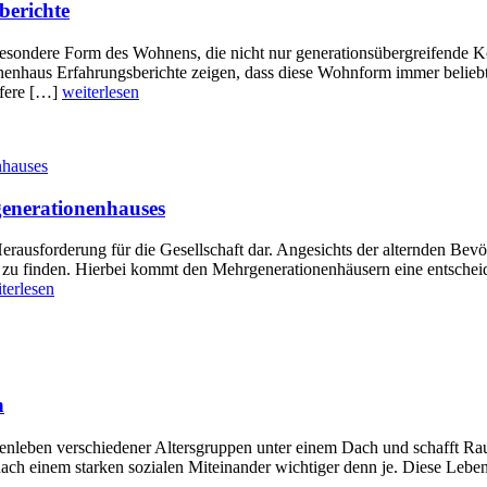
berichte
sondere Form des Wohnens, die nicht nur generationsübergreifende Kon
nenhaus Erfahrungsberichte zeigen, dass diese Wohnform immer beliebte
iefere […]
weiterlesen
generationenhauses
erausforderung für die Gesellschaft dar. Angesichts der alternden Bevö
n zu finden. Hierbei kommt den Mehrgenerationenhäusern eine entscheid
terlesen
n
leben verschiedener Altersgruppen unter einem Dach und schafft Raum 
nach einem starken sozialen Miteinander wichtiger denn je. Diese Leben