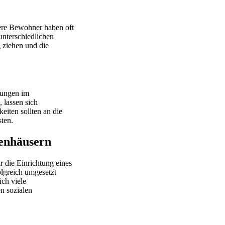
ere Bewohner haben oft
unterschiedlichen
 ziehen und die
rungen im
 lassen sich
eiten sollten an die
ten.
nenhäusern
ür die Einrichtung eines
olgreich umgesetzt
ch viele
en sozialen