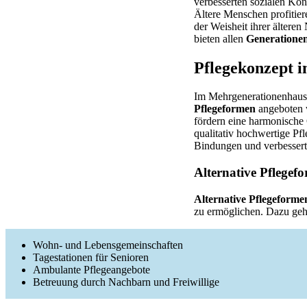
verbesserten sozialen Ko
Ältere Menschen profitie
der Weisheit ihrer ältere
bieten allen
Generatione
Pflegekonzept 
Im Mehrgenerationenhaus
Pflegeformen
angeboten w
fördern eine harmonische 
qualitativ hochwertige Pfl
Bindungen und verbessert 
Alternative Pflegef
Alternative Pflegeforme
zu ermöglichen. Dazu geh
Wohn- und Lebensgemeinschaften
Tagestationen für Senioren
Ambulante Pflegeangebote
Betreuung durch Nachbarn und Freiwillige