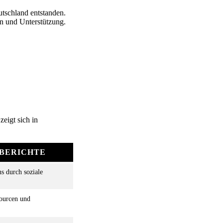
utschland entstanden.
en und Unterstützung.
 zeigt sich in
BERICHTE
s durch soziale
ourcen und