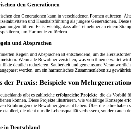
wischen den Generationen
schen den Generationen kann in verschiedenen Formen auftreten. Ält
izeitaktivitäten und Haushaltsführung als jüngere Generationen. Diese 
annungen führen. Es ist wichtig, dass alle Teilnehmer an einem Strang
spektieren, um Harmonie zu fördern.
egeln und Absprachen
finierten Regeln und Absprachen ist entscheidend, um die Herausforde
meistern. Wenn alle Bewohner verstehen, was von ihnen erwartet wird,
flikte deutlich reduzieren. Sauberkeit und gemeinsame Verantwortlichk
n angepasst werden, um ein harmonisches Zusammenleben zu gewährleis
 der Praxis: Beispiele von Mehrgeneratio
eutschlands gibt es zahlreiche
erfolgreiche Projekte
, die als Vorbild f
enen können. Diese Projekte illustrieren, wie vielfältige Konzepte erf
ven Erfahrungen die Bewohner gemacht haben. Über die Jahre haben si
r
etabliert, die nicht nur die Lebensqualität verbessern, sondern auch d
te in Deutschland