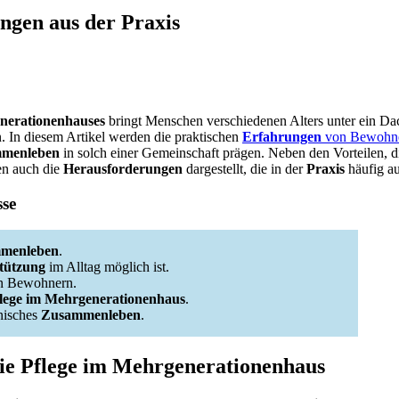
ngen aus der Praxis
nerationenhauses
bringt Menschen verschiedenen Alters unter ein D
. In diesem Artikel werden die praktischen
Erfahrungen
von Bewohn
menleben
in solch einer Gemeinschaft prägen. Neben den Vorteilen, 
en auch die
Herausforderungen
dargestellt, die in der
Praxis
häufig au
sse
menleben
.
stützung
im Alltag möglich ist.
en Bewohnern.
lege im Mehrgenerationenhaus
.
nisches
Zusammenleben
.
die Pflege im Mehrgenerationenhaus