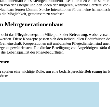
ntakte innerhalb eines Mehrgenerationenhauses führen zu einem stärke
ren von der Energie und den Ideen der Jüngeren, während Letztere von
n Nachbarn lernen können. Solche Interaktionen fördern eine harmonis
n
die Möglichkeit, gemeinsam zu wachsen.
im Mehrgenerationenhaus
 steht das
Pflegekonzept
im Mittelpunkt der
Betreuung
, wobei versc
erden. Diese Konzepte passen sich den individuellen Bedürfnissen d
Gemeinschaft. Kooperationen mit ambulanten Pflegediensten sind unerl
ege zu gewährleisten. Die direkte Beteiligung von Angehörigen stärkt d
die Lebensqualität der Pflegebedürftigen.
ormen
n
spielen eine wichtige Rolle, um eine bedarfsgerechte
Betreuung
im M
ören: