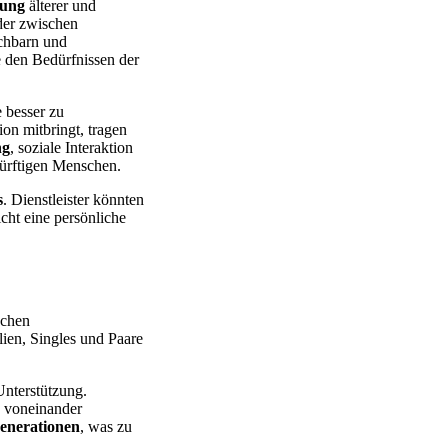
gung
älterer und
der zwischen
achbarn und
e den Bedürfnissen der
 besser zu
on mitbringt, tragen
ng
, soziale Interaktion
dürftigen Menschen.
s
. Dienstleister könnten
cht eine persönliche
chen
ien, Singles und Paare
Unterstützung.
 voneinander
enerationen
, was zu