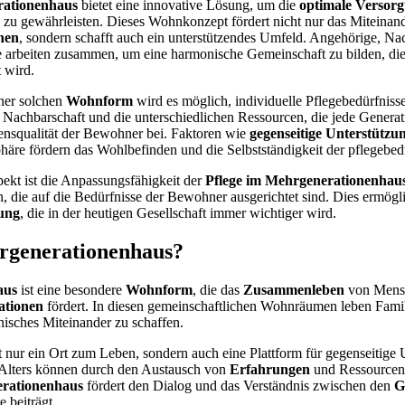
rationenhaus
bietet eine innovative Lösung, um die
optimale Versor
 zu gewährleisten. Dieses Wohnkonzept fördert nicht nur das Miteinan
nen
, sondern schafft auch ein unterstützendes Umfeld. Angehörige, N
te arbeiten zusammen, um eine harmonische Gemeinschaft zu bilden, di
 wird.
ner solchen
Wohnform
wird es möglich, individuelle Pflegebedürfnisse
 Nachbarschaft und die unterschiedlichen Ressourcen, die jede Generati
ensqualität der Bewohner bei. Faktoren wie
gegenseitige Unterstützu
häre fördern das Wohlbefinden und die Selbstständigkeit der pflegebe
pekt ist die Anpassungsfähigkeit der
Pflege im Mehrgenerationenhau
n, die auf die Bedürfnisse der Bewohner ausgerichtet sind. Dies ermögli
ung
, die in der heutigen Gesellschaft immer wichtiger wird.
hrgenerationenhaus?
aus
ist eine besondere
Wohnform
, die das
Zusammenleben
von Mens
ationen
fördert. In diesen gemeinschaftlichen Wohnräumen leben Famil
sches Miteinander zu schaffen.
t nur ein Ort zum Leben, sondern auch eine Plattform für gegenseitige 
Alters können durch den Austausch von
Erfahrungen
und Ressourcen
rationenhaus
fördert den Dialog und das Verständnis zwischen den
G
 beiträgt.