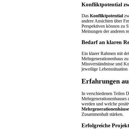
Konfliktpotential z
Das
Konfliktpotential
zwi
andere Ansichten über Fre
Perspektiven können zu Sp
Meinungen der anderen re
Bedarf an klaren R
Ein klarer Rahmen mit de
Mehrgenerationenhaus zu 
Missverständnisse und Kon
jeweilige Lebenssituatio
Erfahrungen aus
In verschiedenen Teilen D
Mehrgenerationenhauses di
werden und welche positi
Mehrgenerationenhäuse
Zusammenhalt stärken.
Erfolgreiche Projek