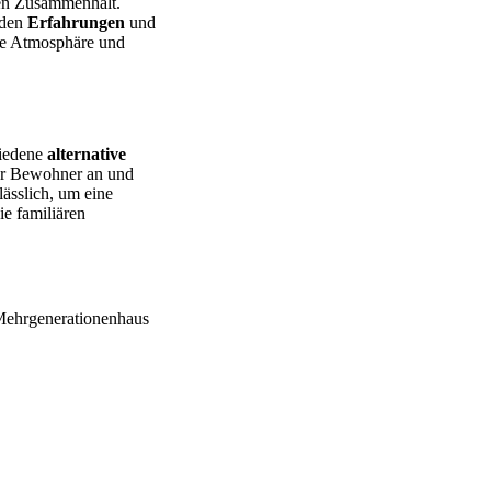
ren Zusammenhalt.
 den
Erfahrungen
und
che Atmosphäre und
hiedene
alternative
er Bewohner an und
ässlich, um eine
ie familiären
ehrgenerationenhaus