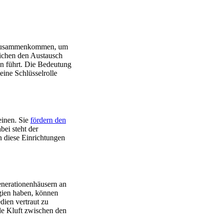
n zusammenkommen, um
lichen den Austausch
en führt. Die Bedeutung
ine Schlüsselrolle
einen. Sie
fördern den
ei steht der
n diese Einrichtungen
generationenhäusern an
gien haben, können
dien vertraut zu
ale Kluft zwischen den