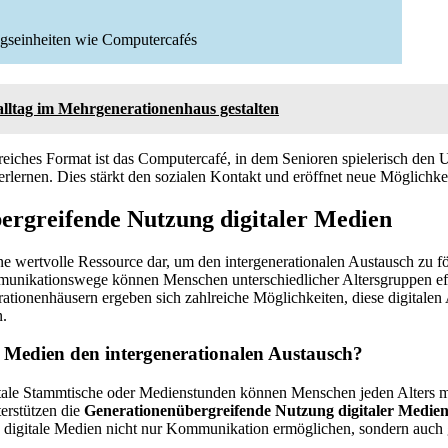
ngseinheiten wie Computercafés
alltag im Mehrgenerationenhaus gestalten
lgreiches Format ist das Computercafé, in dem Senioren spielerisch den
rlernen. Dies stärkt den sozialen Kontakt und eröffnet neue Möglichkei
ergreifende Nutzung digitaler Medien
ine wertvolle Ressource dar, um den intergenerationalen Austausch zu f
munikationswege können Menschen unterschiedlicher Altersgruppen eff
rationenhäusern ergeben sich zahlreiche Möglichkeiten, diese digitale
n.
e Medien den intergenerationalen Austausch?
gitale Stammtische oder Medienstunden können Menschen jeden Alters m
terstützen die
Generationenübergreifende Nutzung digitaler Medie
 digitale Medien nicht nur Kommunikation ermöglichen, sondern auc