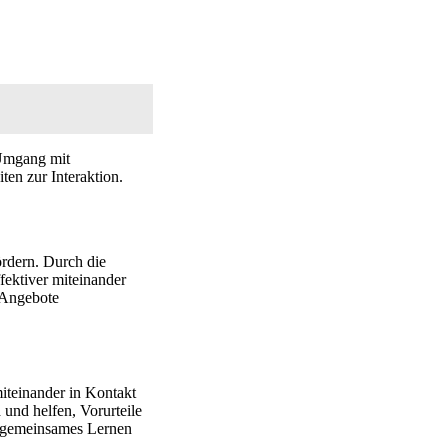
 Umgang mit
ten zur Interaktion.
ördern. Durch die
ektiver miteinander
n Angebote
iteinander in Kontakt
n
und helfen, Vorurteile
h gemeinsames Lernen