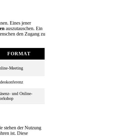
nnen. Eines jener
men
auszutauschen. Ein
n Menschen den Zugang zu
FORMAT
line-Meeting
deokonferenz
äsenz- und Online-
orkshop
ele stehen der Nutzung
ren ist. Diese