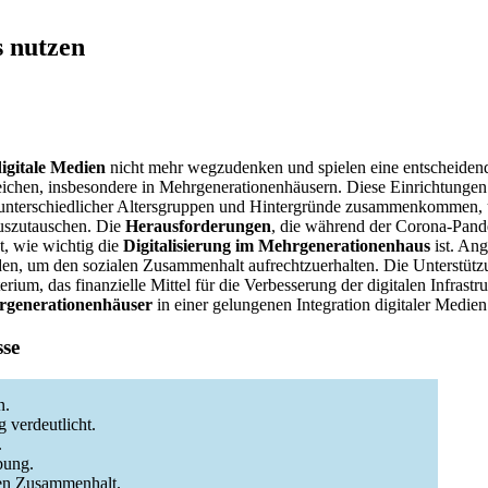
 nutzen
igitale Medien
nicht mehr wegzudenken und spielen eine entscheidend
ichen, insbesondere in Mehrgenerationenhäusern. Diese Einrichtungen 
nterschiedlicher Altersgruppen und Hintergründe zusammenkommen
uszutauschen. Die
Herausforderungen
, die während der Corona-Pand
t, wie wichtig die
Digitalisierung im Mehrgenerationenhaus
ist. Ang
rden, um den sozialen Zusammenhalt aufrechtzuerhalten. Die Unterstüt
ium, das finanzielle Mittel für die Verbesserung der digitalen Infrastrukt
generationenhäuser
in einer gelungenen Integration digitaler Medien 
sse
n.
 verdeutlicht.
.
bung.
alen Zusammenhalt.