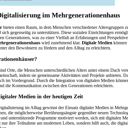
Digitalisierung im Mehrgenerationenhaus
r
bieten einen Raum, in dem Menschen verschiedener Altersgruppe
 sich gegenseitig zu unterstützen. Diese sozialen Einrichtungen ermög
en Generationen, was zu einer Vielfalt an Erfahrungen und Perspektiv
Mehrgenerationenhaus
wird zunehmend klar.
Digitale Medien
können e
nter den Bewohnern zu fördern und den Alltag zu erleichtern.
rationenhäuser?
ind Orte, die Menschen unterschiedlichen Alters unter einem Dach ver
inschaft, indem sie gemeinsame Aktivitäten und Projekte anbieten. Dab
sch im Vordergrund. Durch die Integration von digitalen Medien könne
und die Kommunikation zwischen den Generationen erleichtern.
igitaler Medien in der heutigen Zeit
Digitalisierung im Alltag gewinnt der Einsatz digitaler Medien in Mehr
hen, die möglicherweise Berührungsängste gegenüber neuen Technolo
nd unterstützende Programme motiviert werden, sich mit digitalen Me
t nur ihre Teilnahme am modernen Leben, sondern hilft auch, die digit