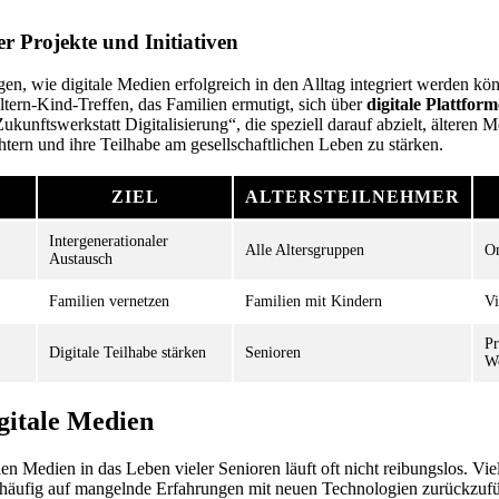
her Projekte und Initiativen
en, wie digitale Medien erfolgreich in den Alltag integriert werden kö
 Eltern-Kind-Treffen, das Familien ermutigt, sich über
digitale Plattfor
„Zukunftswerkstatt Digitalisierung“, die speziell darauf abzielt, ältere
htern und ihre Teilhabe am gesellschaftlichen Leben zu stärken.
ZIEL
ALTERSTEILNEHMER
Intergenerationaler
Alle Altersgruppen
On
Austausch
Familien vernetzen
Familien mit Kindern
Vi
Pr
Digitale Teilhabe stärken
Senioren
W
gitale Medien
len Medien in das Leben vieler Senioren läuft oft nicht reibungslos. Vi
 häufig auf mangelnde Erfahrungen mit neuen Technologien zurückzufüh